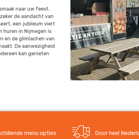
 smaak naar uw feest.
e zeker de aandacht van
eert, een jubileum viert
m huren in Nijmegen is
ten en de glimlachen van
emaakt. De aanwezigheid
iedereen kan genieten
chillende menu opties
Door heel Nederl