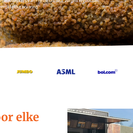
je medewerkers van Frietje On Tour zorgen ervoor dat
getelijke ervaring.
or elke