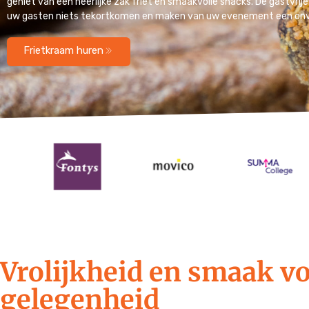
geniet van een heerlijke zak friet en smaakvolle snacks. De gastvri
uw gasten niets tekortkomen en maken van uw evenement een onver
Frietkraam huren
Vrolijkheid en smaak vo
gelegenheid