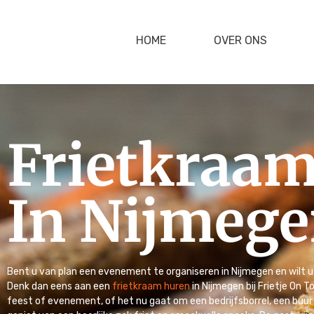
HOME
OVER ONS
Frietkraa
In Nijmeg
Bent u van plan een evenement te organiseren in Nijmegen en wilt
Denk dan eens aan een
frietkraam huren
in Nijmegen bij Frietje On T
feest of evenement, of het nu gaat om een bedrijfsborrel, een buurt