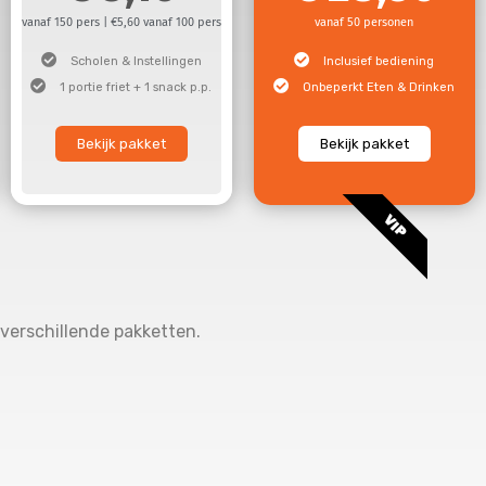
vanaf 150 pers | €5,60 vanaf 100 pers
vanaf 50 personen
Scholen & Instellingen
Inclusief bediening
1 portie friet + 1 snack p.p.
Onbeperkt Eten & Drinken
Bekijk pakket
Bekijk pakket
VIP
 verschillende pakketten.