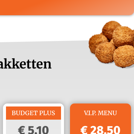
Pakketten
BUDGET PLUS
V.I.P. MENU
5,10
28,50