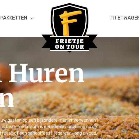
PAKKETTEN
FRIETWAGE
m Huren
Frietje on Tour
en
 u uw gasten op een bijzondere manier verwennen?
our. Deze frietkraam is een ideale aanvulling op elk
feest of een schoolfeest. Iedereen, jong en oud,