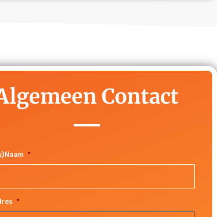
Algemeen Contact
fs)Naam
*
dres
*