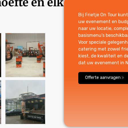
oefte en elk
Bij Frietje On Tour kun
uw evenement en budge
naar uw locatie, comple
basismenu’s beschikbaa
Voor speciale gelegen
catering met zowel frie
kiest, de kwaliteit en d
dat uw evenement in N
Offerte aanvragen