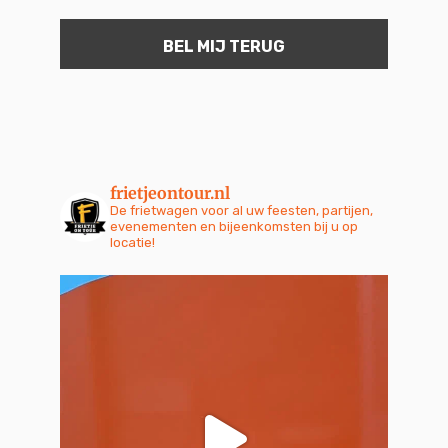
frietjeontour.nl
De frietwagen voor al uw feesten, partijen,
evenementen en bijeenkomsten bij u op
locatie!