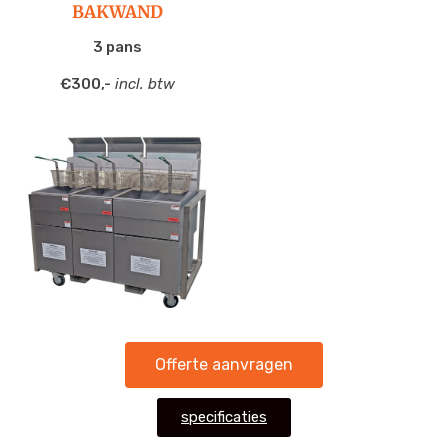
BAKWAND
3 pans
€300,-
incl. btw
Offerte aanvragen
specificaties