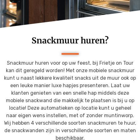
Menu Budget Plus
Grill Wagen
Menu VIP
Snackfiets
Frietkraam op locatie
Snackmuur huren?
Frietkar op locatie
Snackmuur huren voor op uw feest, bij Frietje on Tour
kan dit geregeld worden! Met onze mobiele snackmuur
kunt u naast lekkere kwaliteit snacks uit de muur ook op
een leuke manier luxe hapjes presenteren. Laat uw
klanten genieten van een snelle hap middels deze
mobiele snackwand die makkelijk te plaatsen is bij u op
locatie! Deze automatieken op locatie kunt u geheel
naar eigen wens instellen, met of zonder muntinworp.
Wij hebben 4 verschillende soorten snackmuren te huur,
de snackwanden zijn in verschillende soorten en maten
beschikbaar.