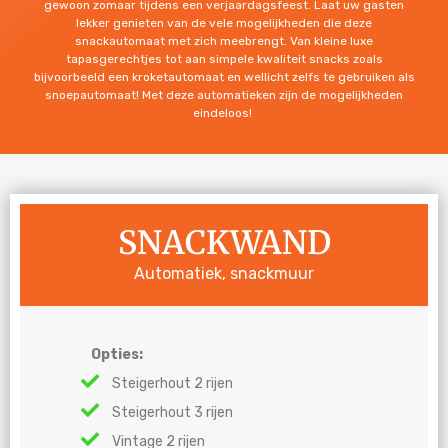
gewoon zomaar tijdens een verjaardagsfeest. Laat uw gasten
lekker genieten van de vele mogelijkheden die deze
snackautomaat met zich meebrengt. Van kleine luxe
tapasgerechtjes tot aan simpele kwaliteit snacks zoals
bijvoorbeeld een kroketautomaat en wellicht zelfs te gebruiken als
snoepautomaat! Met deze automatieken zijn de mogelijkheden
eindeloos!
SNACKWAND
Automatiek, snackmuur
Opties:
Steigerhout 2 rijen
Steigerhout 3 rijen
Vintage 2 rijen