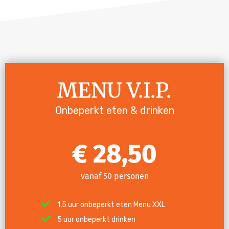
MENU V.I.P.
Onbeperkt eten & drinken
28,50
vanaf 50 personen
1,5 uur onbeperkt eten Menu XXL
5 uur onbeperkt drinken