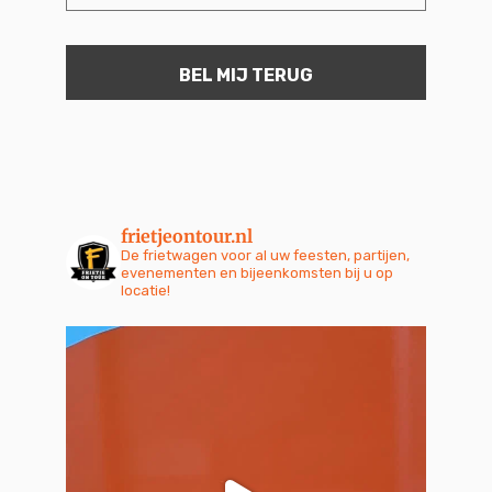
frietjeontour.nl
De frietwagen voor al uw feesten, partijen,
evenementen en bijeenkomsten bij u op
locatie!