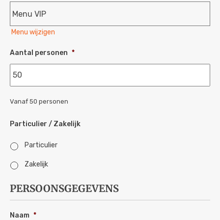
Menu wijzigen
Aantal personen
*
Vanaf 50 personen
P
Particulier / Zakelijk
r
i
Particulier
j
s
Zakelijk
b
u
d
PERSOONSGEGEVENS
g
e
t
Naam
*