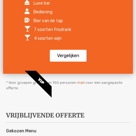
Luxe bar
Bediening
Bier van de tap
7 soorten frisdrank
4 soorten wijn
Vergelijken
VIP
* Voor groepen groter dan 150 personen
mail
voor een aangepaste
offerte.
VRIJBLIJVENDE OFFERTE
Gekozen Menu