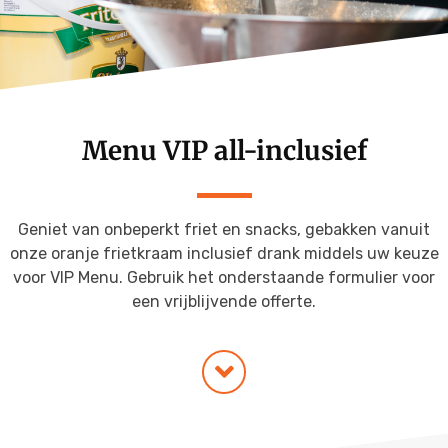
Menu Budget Plus
Grill Wagen
Menu VIP
Snackfiets
Frietkraam op locatie
Menu VIP all-inclusief
Frietkar op locatie
Geniet van onbeperkt friet en snacks, gebakken vanuit
onze oranje frietkraam inclusief drank middels uw keuze
voor VIP Menu. Gebruik het onderstaande formulier voor
een vrijblijvende offerte.