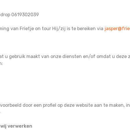
eldrop 0619302039
g van Frietje on tour Hij/zij is te bereiken via
jasper@frie
t u gebruik maakt van onze diensten en/of omdat u deze ze
n:
jvoorbeeld door een profiel op deze website aan te maken, i
p
 wij verwerken