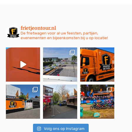
frietjeontour.nl
De frietwagen voor al uw feesten, partijen,
evenementen en bijeenkomsten bij u op locatie!
Volg ons op Instagram