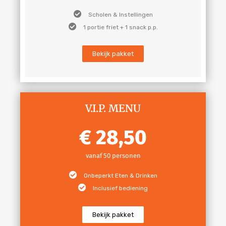
Scholen & Instellingen
1 portie friet + 1 snack p.p.
Bekijk pakket
V.I.P. MENU
28,50
vanaf 50 personen
Onbeperkt Eten & Drinken
Inclusief bediening
Bekijk pakket