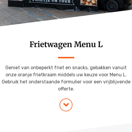
Menu Budget Plus
Grill Wagen
Menu VIP
Snackfiets
Frietkraam op locatie
Frietwagen Menu L
Frietkar op locatie
Geniet van onbeperkt friet en snacks, gebakken vanuit
onze oranje frietkraam middels uw keuze voor Menu L.
Gebruik het onderstaande formulier voor een vrijblijvende
offerte.