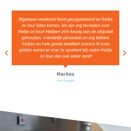
Heerlijke Friet en snacks. Hele vriendelijke en
vlotte bediening. Ruim van te voren aanwezig.
Volgend jaar nodigen we ze zeer zeker weer uit.
Ben Heesakkers
via Google