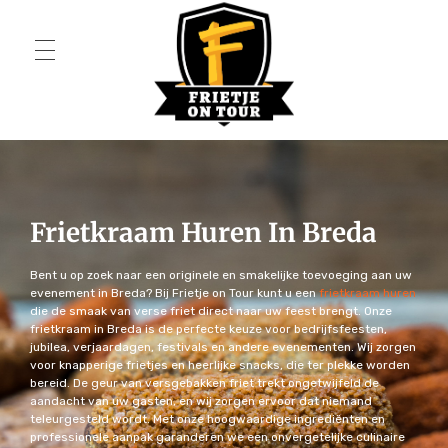
HOME
Frietje on Tour
OVER ONS
Frietkraam Huren In Breda
PAKKETTEN
Bent u op zoek naar een originele en smakelijke toevoeging aan uw
evenement in Breda? Bij Frietje on Tour kunt u een
frietkraam huren
Menu L
FRIETWAGEN
die de smaak van verse friet direct naar uw feest brengt. Onze
frietkraam in Breda is de perfecte keuze voor bedrijfsfeesten,
Menu XL
EXTRA
jubilea, verjaardagen, festivals en andere evenementen. Wij zorgen
voor knapperige frietjes en heerlijke snacks, die ter plekke worden
bereid. De geur van versgebakken friet trekt ongetwijfeld de
Menu XXL
Snackmuur
CONTACT
aandacht van uw gasten, en wij zorgen ervoor dat niemand
teleurgesteld wordt. Met onze hoogwaardige ingrediënten en
Menu Budget
Podiumwagen
professionele aanpak garanderen we een onvergetelijke culinaire