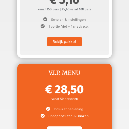
5,10
vanaf 150 pers | €5,60 vanaf 100 pers
Scholen & Instellingen
1 portie friet + 1 snack p.p.
Bekijk pakket
V.I.P. MENU
28,50
vanaf 50 personen
Inclusief bediening
Onbeperkt Eten & Drinken