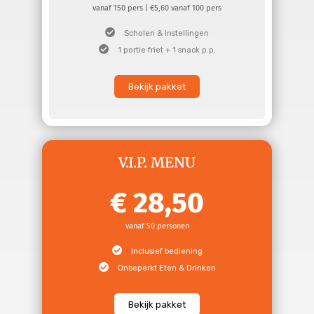
vanaf 150 pers | €5,60 vanaf 100 pers
Scholen & Instellingen
1 portie friet + 1 snack p.p.
Bekijk pakket
V.I.P. MENU
28,50
vanaf 50 personen
Inclusief bediening
Onbeperkt Eten & Drinken
Bekijk pakket