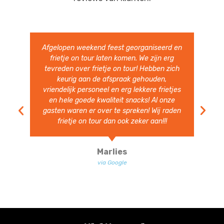
Heerlijke Friet en snacks. Hele vriendelijke
en vlotte bediening. Ruim van te voren
aanwezig. Volgend jaar nodigen we ze zeer
zeker weer uit.
Ben Heesakkers
via Google