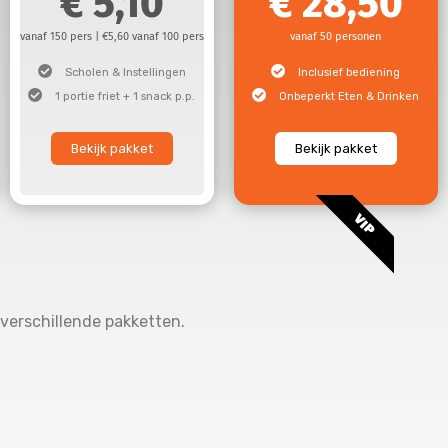
5,10
28,50
vanaf 150 pers | €5,60 vanaf 100 pers
vanaf 50 personen
Scholen & Instellingen
Inclusief bediening
1 portie friet + 1 snack p.p.
Onbeperkt Eten & Drinken
Bekijk pakket
Bekijk pakket
VIP
 verschillende pakketten.