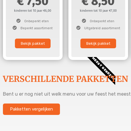
7,50
8,50
kinderen tot 10 jaar €6,00
kinderen tot 10 jaar €7,00
Onbeperkt eten
Onbeperkt eten
Beperkt assortiment
Uitgebreid assortiment
Bekijk pakket
Bekijk pakket
MEEST GEKOZEN
VERSCHILLENDE PAKKETTEN
Bent u er nog niet uit welk menu voor uw feest het meest 
Pakketten vergelijken