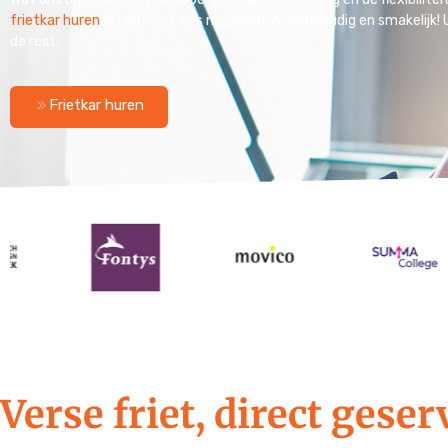
frietkar huren
in Helmond was nog nooit zo eenvoudig en smakelijk! U 
de rest.
Frietkar huren
Verse friet, direct gese