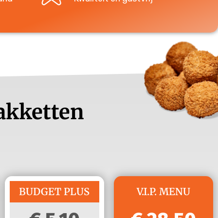
Pakketten
BUDGET PLUS
V.I.P. MENU