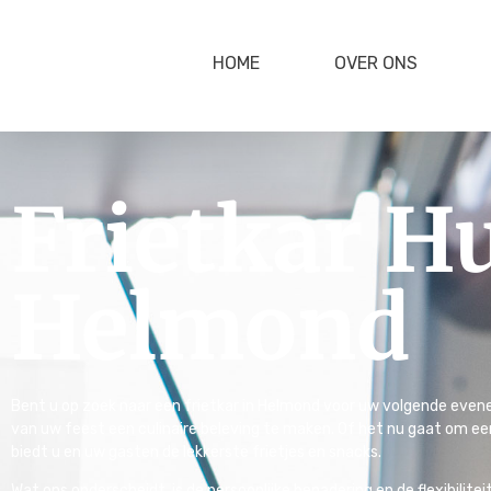
HOME
OVER ONS
Frietkar H
Helmond
Bent u op zoek naar een frietkar in Helmond voor uw volgende evenem
van uw feest een culinaire beleving te maken. Of het nu gaat om een 
biedt u en uw gasten de lekkerste frietjes en snacks.
Wat ons onderscheidt, is de persoonlijke benadering en de flexibil