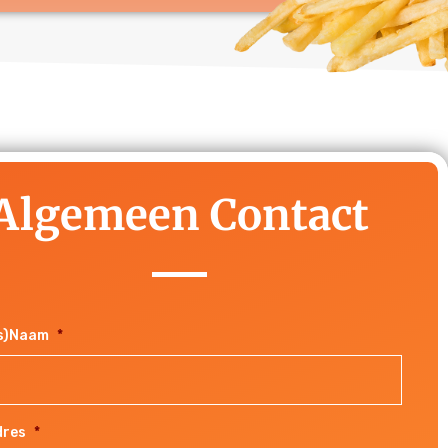
Algemeen Contact
fs)Naam
*
dres
*