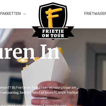
PAKKETTEN
FRIETWAGE
uren In
Frietje on Tour
ent? Bij Frietje on Tour staan wij voor u klaar om
verjaardag, bedrijfsfeest of bruiloft, onze frietkar
iteit waarmee wij uw evenement ondersteunen.
Een