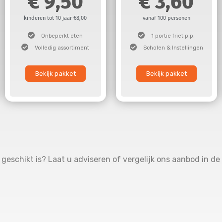
9,50
3,60
kinderen tot 10 jaar €8,00
vanaf 100 personen
Onbeperkt eten
1 portie friet p.p.
Volledig assortiment
Scholen & Instellingen
Bekijk pakket
Bekijk pakket
geschikt is? Laat u adviseren of vergelijk ons aanbod in de