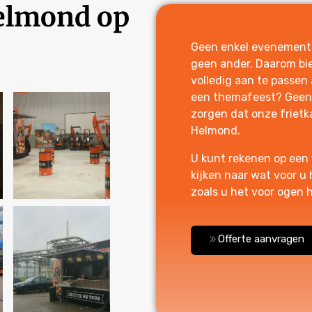
Helmond op
Geen enkel evenement is
geen ander. Daarom bie
volledig aan te passen
een themafeest? Geen 
zorgen dat onze frietk
Helmond.
U kunt rekenen op een 
kijken naar wat voor u
zoals u het voor ogen 
Offerte aanvragen