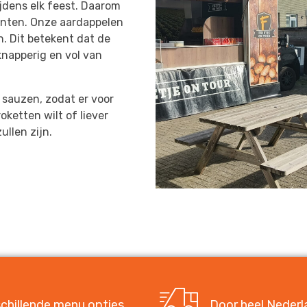
ijdens elk feest. Daarom
iënten. Onze aardappelen
. Dit betekent dat de
 knapperig en vol van
sauzen, zodat er voor
roketten wilt of liever
ullen zijn.
chillende menu opties
Door heel Nederl