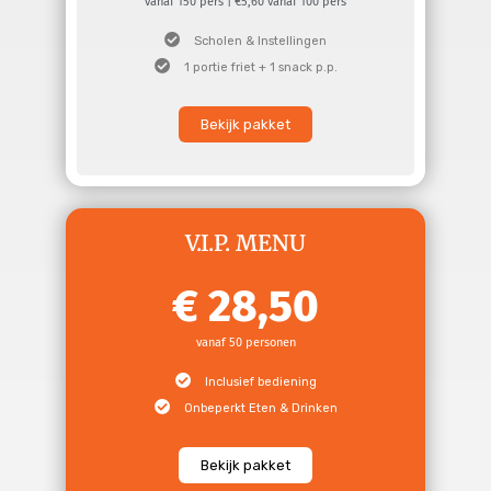
vanaf 150 pers | €5,60 vanaf 100 pers
Scholen & Instellingen
1 portie friet + 1 snack p.p.
Bekijk pakket
V.I.P. MENU
28,50
vanaf 50 personen
Inclusief bediening
Onbeperkt Eten & Drinken
Bekijk pakket