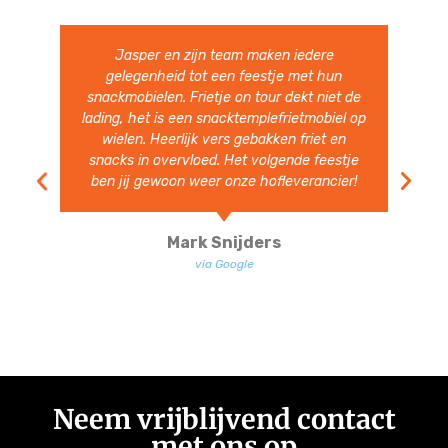
Jasper en zijn team maken iedere
gelegenheid tot een feestje met hun
snackmobielen. Frietje on tour dekt niet de
lading, het is een snacktemplefrietmobiel op
wielen. Heerlijk vers gebakken friet en
snacks in overvloed. Het volgende feestje
ben jij gewoon weer onze hofleverancier!
Mark Snijders
via Google
Neem vrijblijvend contact
met ons op