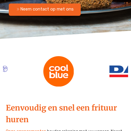
Menu Budget Plus
Grill Wagen
Neem contact op met ons
Menu VIP
Snackfiets
Frietkraam op locatie
Frietkar op locatie
Eenvoudig en snel een frituur
huren