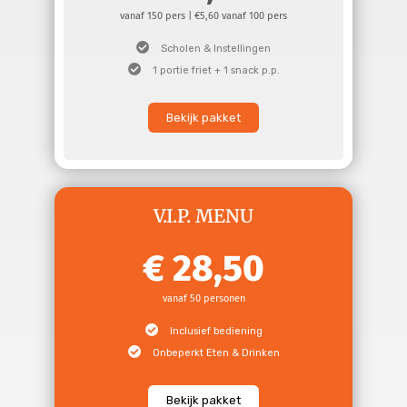
vanaf 150 pers | €5,60 vanaf 100 pers
Scholen & Instellingen
1 portie friet + 1 snack p.p.
Bekijk pakket
V.I.P. MENU
28,50
vanaf 50 personen
Inclusief bediening
Onbeperkt Eten & Drinken
Bekijk pakket