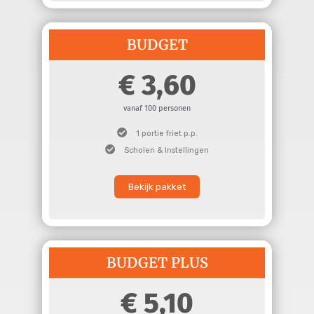
BUDGET
3,60
vanaf 100 personen
1 portie friet p.p.
Scholen & Instellingen
Bekijk pakket
BUDGET PLUS
5,10