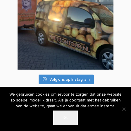
Volg ons op Instagram
We gebruiken cookies om ervoor te zorgen dat onze website
zo soepel mogelijk draait. Als je doorgaat met het gebruiken
van de website, gaan we er vanuit dat ermee instemt.
Privacyverklaring
|
Sitemap
Ok
Copyright 2025 | Frietjeontour.nl |
Bel ons
Bel ons