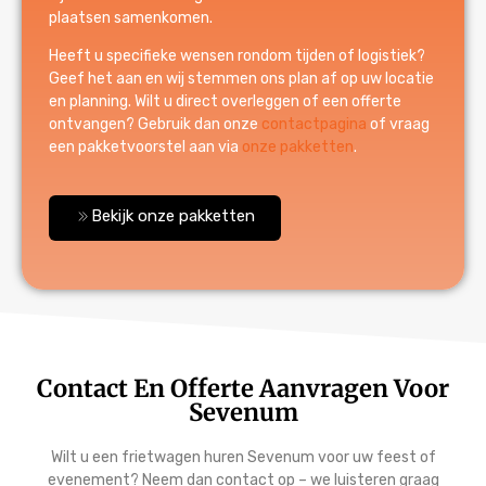
plaatsen samenkomen.
Heeft u specifieke wensen rondom tijden of logistiek?
Geef het aan en wij stemmen ons plan af op uw locatie
en planning. Wilt u direct overleggen of een offerte
ontvangen? Gebruik dan onze
contactpagina
of vraag
een pakketvoorstel aan via
onze pakketten
.
Bekijk onze pakketten
Contact En Offerte Aanvragen Voor
Sevenum
Wilt u een frietwagen huren Sevenum voor uw feest of
evenement? Neem dan contact op – we luisteren graag