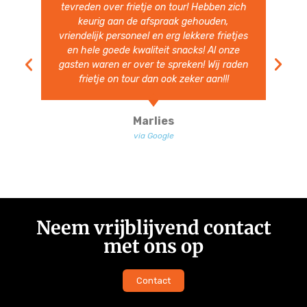
aanwezig. Volgend jaar nodigen we ze zeer
zeker weer uit.
Ben Heesakkers
via Google
Neem vrijblijvend contact
met ons op
Contact