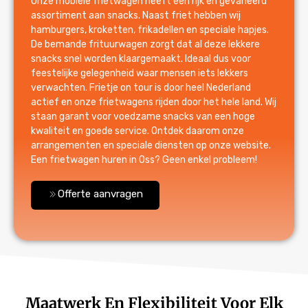
Onze mobiele frietwagen heeft een rijk en gevarieerd
assortiment aan snacks. Naast friet hebben wij
hamburgers, kroketten, frikadellen en speciale hapjes.
De bemande frituurwagen zorgt dat al deze lekkere
snacks snel worden klaargemaakt. Ideaal dus voor
feestelijke gelegenheid waar mensen iets lekkers
verwachten. Frietje on tour is door heel Nederland
actief en onze frietwagens rijden door het hele land. Wij
staan garant voor voedzame snacks van een hoge
kwaliteit en goede service. Ontdek daarom onze
arrangementen en speciale diensten op onze website.
Een frietwagen huren in Oss? Geen enkel probleem!
Offerte aanvragen
Maatwerk En Flexibiliteit Voor Elk