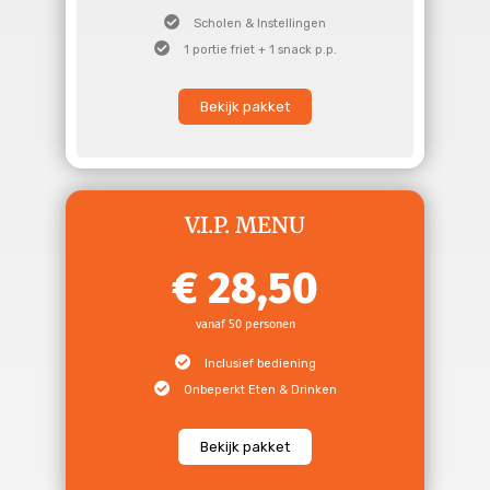
Scholen & Instellingen
1 portie friet + 1 snack p.p.
Bekijk pakket
V.I.P. MENU
28,50
vanaf 50 personen
Inclusief bediening
Onbeperkt Eten & Drinken
Bekijk pakket