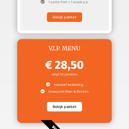
1 portie friet + 1 snack p.p.
Bekijk pakket
V.I.P. MENU
28,50
vanaf 50 personen
Inclusief bediening
Onbeperkt Eten & Drinken
Bekijk pakket
VIP