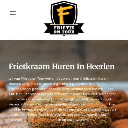
HOME
Frietje on Tour
OVER ONS
Frietkraam Huren In Heerlen
PAKKETTEN
Wij van Frietje on Tour weten dat we bij een frietkraam huren
Heerlen zorgen voor geweldig krokant gebakken frietjes en
Menu L
FRIETWAGEN
professioneel gebakken snacks. Onze hamburgers die we in het
XXL Menu serveren zijn van een uitmuntende kwaliteit. We hebben
Menu XL
EXTRA
een ruime keuze aan snacks, afhankelijk van welk menu je gaat
kiezen. Kijk voor de diverse mogelijkheden naar
onze menu’s
. Hier
vindt je tevens de uitleg over de kosten van het transport wat we
Menu XXL
Snackmuur
CONTACT
berekenen. Telefonisch bestellen is helaas niet mogelijk, vul
hiervoor
het contactformulier
in op onze website.
Menu Budget
Podiumwagen