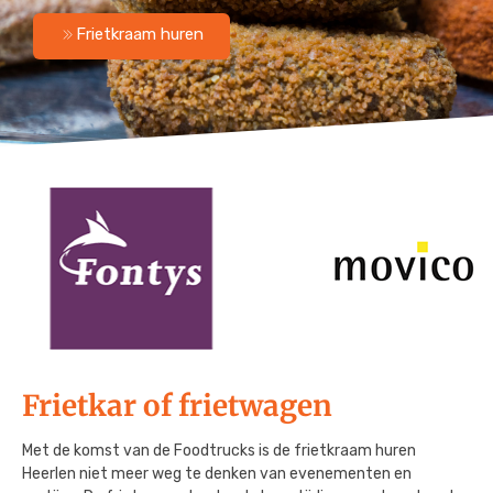
Menu Budget Plus
Grill Wagen
Frietkraam huren
Menu VIP
Snackfiets
Frietkraam op locatie
Frietkar op locatie
Frietkar of frietwagen
Met de komst van de Foodtrucks is de frietkraam huren
Heerlen niet meer weg te denken van evenementen en