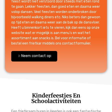
feest wordt niet verstoord door steeds met eten rond
te gaan. Lekker feesten, dan goed eten en daarna weer
volop dansen. Veel feesten worden onderbroken door
bijvoorbeeld walking diners etc. Niks beters dan gewoon
op tijd eten en daarna weer aan de bak op de dansvloer.
Heeft u binnenkort iets te vieren, kijk dan eens op onze
website wat er mogelijk is aan menu’s en wat het
assortiment aan snacks is. Bel voor informatie of
bestel een frietkar middels ons contactformulier.
Neem contact op
Kinderfeestjes En
Schoolactiviteiten
Een frietkraam huren in Heerlen is ook een fantastische