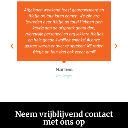
Heerlijke Friet en snacks. Hele vriendelijke
en vlotte bediening. Ruim van te voren
aanwezig. Volgend jaar nodigen we ze zeer
zeker weer uit.
Ben Heesakkers
via Google
Neem vrijblijvend contact
met ons op