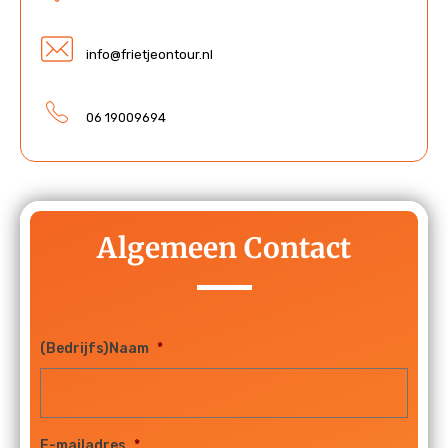
info@frietjeontour.nl
06 19009694
Algemeen Contact
(Bedrijfs)Naam
*
E-mailadres
*