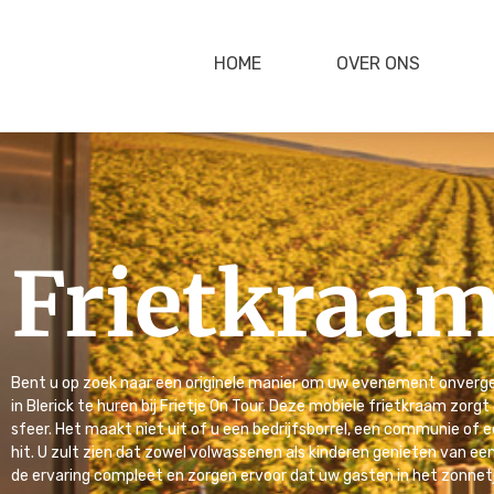
HOME
OVER ONS
Frietkraam
Bent u op zoek naar een originele manier om uw evenement onverg
in Blerick te huren bij Frietje On Tour. Deze mobiele frietkraam zorg
sfeer. Het maakt niet uit of u een bedrijfsborrel, een communie of e
hit. U zult zien dat zowel volwassenen als kinderen genieten van e
de ervaring compleet en zorgen ervoor dat uw gasten in het zonnet