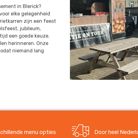
nement in Blerick?
 voor elke gelegenheid
ietkarren zijn een feest
lsfeest, jubileum,
ltijd een goede keuze.
llen herinneren. Onze
 zodat niemand lang
chillende menu opties
Door heel Nederl