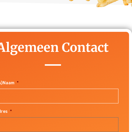
Algemeen Contact
fs)Naam
*
dres
*