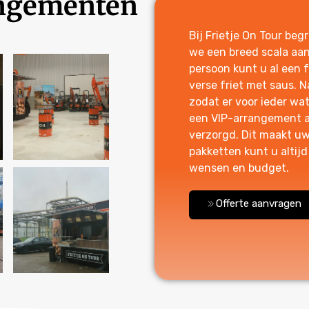
angementen
Bij Frietje On Tour be
we een breed scala aa
persoon kunt u al een 
verse friet met saus. N
zodat er voor ieder wat
een VIP-arrangement aa
verzorgd. Dit maakt uw
pakketten kunt u altijd
wensen en budget.
Offerte aanvragen