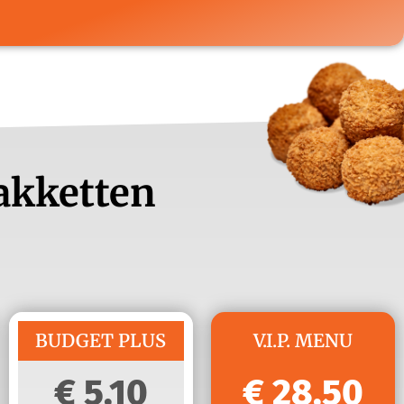
Pakketten
BUDGET PLUS
V.I.P. MENU
5,10
28,50