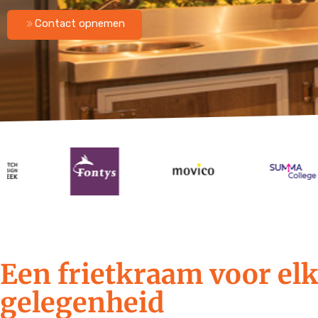
Contact opnemen
Een frietkraam voor el
gelegenheid