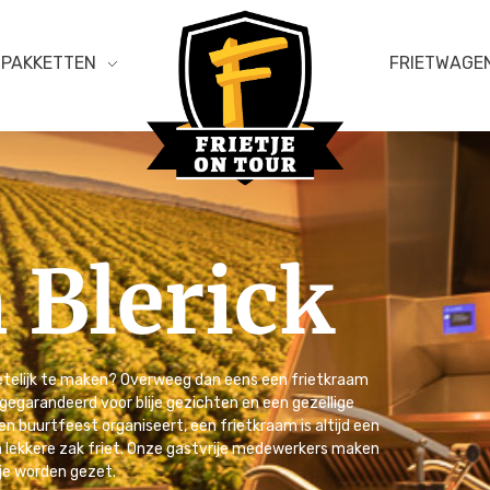
PAKKETTEN
FRIETWAGE
 Blerick
Frietje on Tour
etelijk te maken? Overweeg dan eens een frietkraam
t gegarandeerd voor blije gezichten en een gezellige
en buurtfeest organiseert, een frietkraam is altijd een
en lekkere zak friet. Onze gastvrije medewerkers maken
je worden gezet.