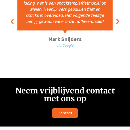
lading, het is een snacktemplefrietmobiel op
wielen. Heerlijk vers gebakken friet en
snacks in overvloed. Het volgende feestje
ben jij gewoon weer onze hofleverancier!
Mark Snijders
via Google
Neem vrijblijvend contact
met ons op
Contact