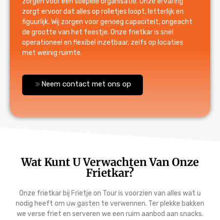
zorgen voor een soepele organisatie. Onze ervaring
zorgt ervoor dat alles op rolletjes loopt, letterlijk en
figuurlijk. Wij zorgen voor genoeg capaciteit, ongeacht
de grootte van het feestje. Onze frietkar is snel
operationeel en flexibel inzetbaar, zelfs op locaties
met weinig ruimte.
Neem contact met ons op
Wat Kunt U Verwachten Van Onze
Frietkar?
Onze frietkar bij Frietje on Tour is voorzien van alles wat u
nodig heeft om uw gasten te verwennen. Ter plekke bakken
we verse friet en serveren we een ruim aanbod aan snacks.