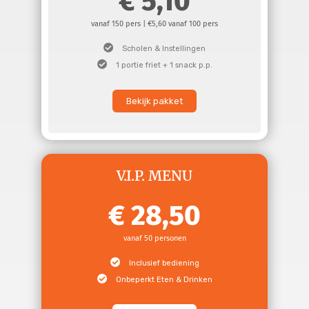
5,10
vanaf 150 pers | €5,60 vanaf 100 pers
Scholen & Instellingen
1 portie friet + 1 snack p.p.
Bekijk pakket
V.I.P. MENU
28,50
vanaf 50 personen
Inclusief bediening
Onbeperkt Eten & Drinken