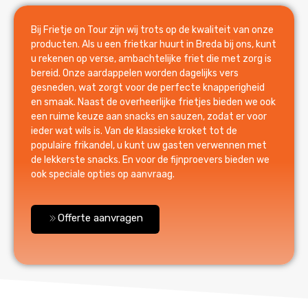
Bij Frietje on Tour zijn wij trots op de kwaliteit van onze
producten. Als u een frietkar huurt in Breda bij ons, kunt
u rekenen op verse, ambachtelijke friet die met zorg is
bereid. Onze aardappelen worden dagelijks vers
gesneden, wat zorgt voor de perfecte knapperigheid
en smaak. Naast de overheerlijke frietjes bieden we ook
een ruime keuze aan snacks en sauzen, zodat er voor
ieder wat wils is. Van de klassieke kroket tot de
populaire frikandel, u kunt uw gasten verwennen met
de lekkerste snacks. En voor de fijnproevers bieden we
ook speciale opties op aanvraag.
Offerte aanvragen