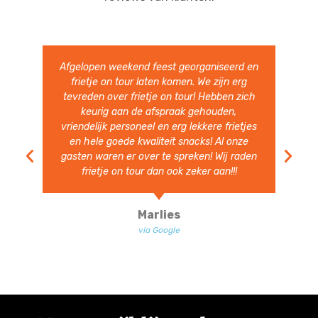
Heerlijke Friet en snacks. Hele vriendelijke
en vlotte bediening. Ruim van te voren
aanwezig. Volgend jaar nodigen we ze zeer
zeker weer uit.
Ben Heesakkers
via Google