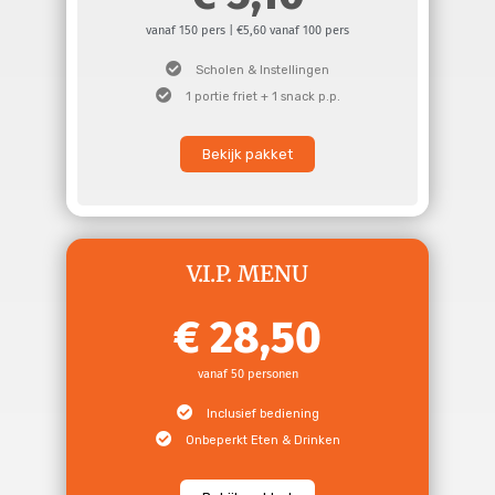
vanaf 150 pers | €5,60 vanaf 100 pers
Scholen & Instellingen
1 portie friet + 1 snack p.p.
Bekijk pakket
V.I.P. MENU
28,50
vanaf 50 personen
Inclusief bediening
Onbeperkt Eten & Drinken