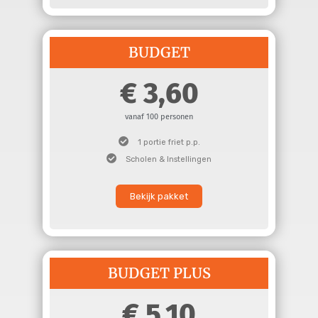
BUDGET
3,60
vanaf 100 personen
1 portie friet p.p.
Scholen & Instellingen
Bekijk pakket
BUDGET PLUS
5,10